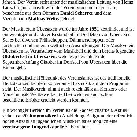
Jahren. Der Verein steht unter der musikalischen Leitung von
Heinz
Lins.
Organisatorisch wird der Verein von einem 2er Team,
bestehende aus dem Obmann
Daniel Scherrer
und dem
Vizeobmann
Mathias Welte,
geleitet.
Der Musikverein Übersaxen wurde im Jahre
1951
gegründet und ist
ein wichtiger und aktiver Bestandteil im Dorfleben von Übersaxen.
Sei es bei diversen Frühschoppen, Dämmerschoppen oder
kirchlichen und anderen weltlichen Ausrückungen. Der Musikverein
Übersaxen ist Veranstalter vom Musikball und dem bereits legendäre
Oktoberfest in Übersaxen
, welches jedes Jahr Ende
September/Anfang Oktober im Dorfsaal von Übersaxen über die
Bühne geht.
Der musikalische Höhepunkt des Vereinsjahres ist das traditionelle
Herbstkonzert bei dem konzertante Blasmusik auf dem Programm
steht. Der Musikverein nimmt auch regelmäßig an Konzert- oder
Marschmusik-Wettbewerben teil bei welchen auch schon
beachtliche Erfolge erreicht werden konnten.
Ein wichtiger Bereich im Verein ist die Nachwuchsarbeit. Aktuell
stehen ca.
2
0 Jungmusiker
in Ausbildung. Aufgrund der erfreulich
hohen Anzahl an jugendlichen Musikern ist es möglich eine
vereinseigene Jungendkapelle
zu betreiben.