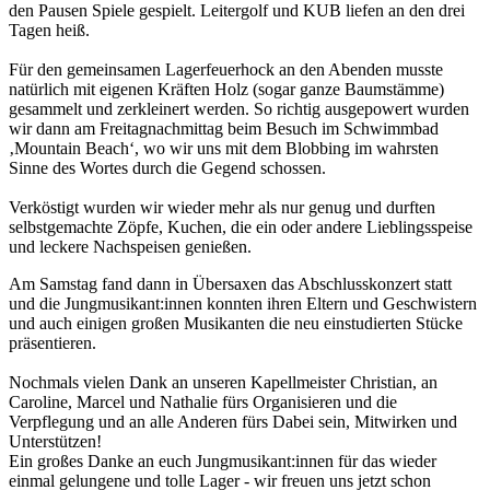
den Pausen Spiele gespielt. Leitergolf und KUB liefen an den drei
Tagen heiß.
Für den gemeinsamen Lagerfeuerhock an den Abenden musste
natürlich mit eigenen Kräften Holz (sogar ganze Baumstämme)
gesammelt und zerkleinert werden. So richtig ausgepowert wurden
wir dann am Freitagnachmittag beim Besuch im Schwimmbad
‚Mountain Beach‘, wo wir uns mit dem Blobbing im wahrsten
Sinne des Wortes durch die Gegend schossen.
Verköstigt wurden wir wieder mehr als nur genug und durften
selbstgemachte Zöpfe, Kuchen, die ein oder andere Lieblingsspeise
und leckere Nachspeisen genießen.
Am Samstag fand dann in Übersaxen das Abschlusskonzert statt
und die Jungmusikant:innen konnten ihren Eltern und Geschwistern
und auch einigen großen Musikanten die neu einstudierten Stücke
präsentieren.
Nochmals vielen Dank an unseren Kapellmeister Christian, an
Caroline, Marcel und Nathalie fürs Organisieren und die
Verpflegung und an alle Anderen fürs Dabei sein, Mitwirken und
Unterstützen!
Ein großes Danke an euch Jungmusikant:innen für das wieder
einmal gelungene und tolle Lager - wir freuen uns jetzt schon