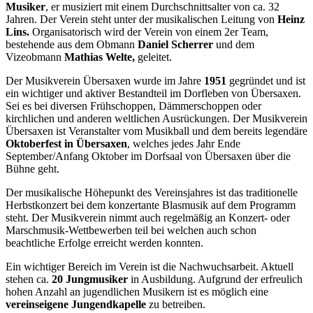
Musiker
, er musiziert mit einem Durchschnittsalter von ca. 32
Jahren. Der Verein steht unter der musikalischen Leitung von
Heinz
Lins.
Organisatorisch wird der Verein von einem 2er Team,
bestehende aus dem Obmann
Daniel Scherrer
und dem
Vizeobmann
Mathias Welte,
geleitet.
Der Musikverein Übersaxen wurde im Jahre
1951
gegründet und ist
ein wichtiger und aktiver Bestandteil im Dorfleben von Übersaxen.
Sei es bei diversen Frühschoppen, Dämmerschoppen oder
kirchlichen und anderen weltlichen Ausrückungen. Der Musikverein
Übersaxen ist Veranstalter vom Musikball und dem bereits legendäre
Oktoberfest in Übersaxen
, welches jedes Jahr Ende
September/Anfang Oktober im Dorfsaal von Übersaxen über die
Bühne geht.
Der musikalische Höhepunkt des Vereinsjahres ist das traditionelle
Herbstkonzert bei dem konzertante Blasmusik auf dem Programm
steht. Der Musikverein nimmt auch regelmäßig an Konzert- oder
Marschmusik-Wettbewerben teil bei welchen auch schon
beachtliche Erfolge erreicht werden konnten.
Ein wichtiger Bereich im Verein ist die Nachwuchsarbeit. Aktuell
stehen ca.
2
0 Jungmusiker
in Ausbildung. Aufgrund der erfreulich
hohen Anzahl an jugendlichen Musikern ist es möglich eine
vereinseigene Jungendkapelle
zu betreiben.